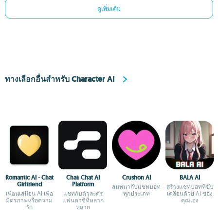
ดูเพิ่มเติม
ทางเลือกอื่นสำหรับ Character AI
Romantic AI - Chat
Chai: Chat AI
Crushon AI
BALA AI
Girlfriend
Platform
สนทนากับแชทบอท
สร้างแชทบอทที่ขับ
เพื่อนเสมือน AI เพื่อ
แชทกับตัวละคร
ทุกประเภท
เคลื่อนด้วย AI ของ
มิตรภาพหรือความ
แฟนตาซีที่หลาก
คุณเอง
รัก
หลาย