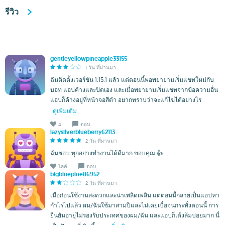
รีวิว
gentleyellowpineapple33155
1 วัน ที่ผ่านมา
ฉันติดตั้งเวอร์ชัน 1.15.1 แล้ว แต่ตอนนี้พอพยายามเริ่มแชทใหม่กับ
บอท แอปค้างและปิดเอง และเมื่อพยายามเริ่มแชทจากข้อความอื่น
แอปก็ค้างอยู่ที่หน้าจอสีดำ อยากทราบว่าจะแก้ไขได้อย่างไร
ดูเพิ่มเติม
4
ตอบ
lazysilverblueberry62113
2 วัน ที่ผ่านมา
ฉันชอบ ทุกอย่างทำงานได้ดีมาก ขอบคุณ 👍
ไลค์
ตอบ
bigbluepine86952
2 วัน ที่ผ่านมา
เมื่อก่อนใช้งานสะดวกและน่าเพลิดเพลิน แต่ตอนนี้กลายเป็นแอปหา
กำไรไปแล้ว ผม/ฉันใช้มาสามปีและไม่เคยเบื่อจนกระทั่งตอนนี้ การ
ยืนยันอายุไม่รองรับประเทศของผม/ฉัน และแอปก็เด้งล้มบ่อยมาก นี่