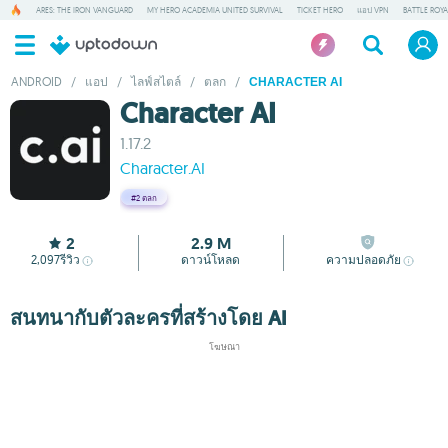
ARES: THE IRON VANGUARD
MY HERO ACADEMIA UNITED SURVIVAL
TICKET HERO
แอป VPN
BATTLE ROY
ANDROID
/
แอป
/
ไลฟ์สไตล์
/
ตลก
/
CHARACTER AI
Character AI
1.17.2
Character.AI
#2
ตลก
2
2.9 M
2,097
รีวิว
ดาวน์โหลด
ความปลอดภัย
สนทนากับตัวละครที่สร้างโดย AI
โฆษณา