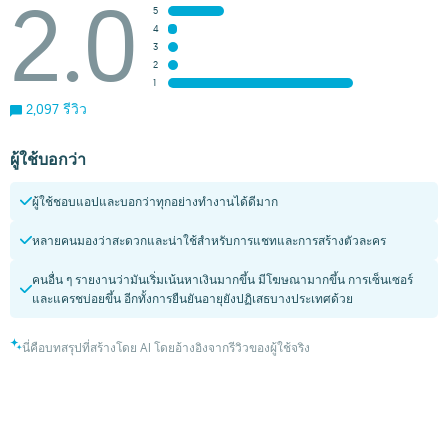
2.0
5
4
3
2
1
2,097 รีวิว
ผู้ใช้บอกว่า
ผู้ใช้ชอบแอปและบอกว่าทุกอย่างทำงานได้ดีมาก
หลายคนมองว่าสะดวกและน่าใช้สำหรับการแชทและการสร้างตัวละคร
คนอื่น ๆ รายงานว่ามันเริ่มเน้นหาเงินมากขึ้น มีโฆษณามากขึ้น การเซ็นเซอร์
และแครชบ่อยขึ้น อีกทั้งการยืนยันอายุยังปฏิเสธบางประเทศด้วย
นี่คือบทสรุปที่สร้างโดย AI โดยอ้างอิงจากรีวิวของผู้ใช้จริง