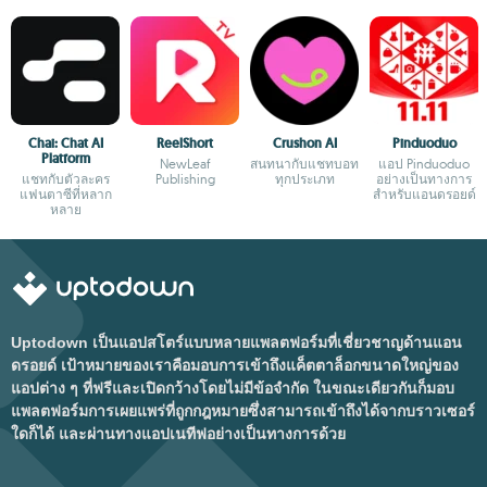
Chai: Chat AI
ReelShort
Crushon AI
Pinduoduo
Platform
NewLeaf
สนทนากับแชทบอท
แอป Pinduoduo
แชทกับตัวละคร
Publishing
ทุกประเภท
อย่างเป็นทางการ
แฟนตาซีที่หลาก
สำหรับแอนดรอยด์
หลาย
Uptodown เป็นแอปสโตร์แบบหลายแพลตฟอร์มที่เชี่ยวชาญด้านแอน
ดรอยด์ เป้าหมายของเราคือมอบการเข้าถึงแค็ตตาล็อกขนาดใหญ่ของ
แอปต่าง ๆ ที่ฟรีและเปิดกว้างโดยไม่มีข้อจำกัด ในขณะเดียวกันก็มอบ
แพลตฟอร์มการเผยแพร่ที่ถูกกฎหมายซึ่งสามารถเข้าถึงได้จากบราวเซอร์
ใดก็ได้ และผ่านทางแอปเนทีฟอย่างเป็นทางการด้วย