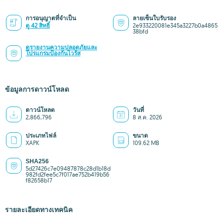
การอนุญาตที่จำเป็น
ลายเซ็นใบรับรอง
ดู 42 สิทธิ์
2e933220081e345a3227b0a4865
38bfd
ดูรายงานความปลอดภัยและ
โปรแกรมป้องกันไวรัส
ข้อมูลการดาวน์โหลด
ดาวน์โหลด
วันที่
2,866,796
8 ส.ค. 2026
ประเภทไฟล์
ขนาด
XAPK
109.62 MB
SHA256
5d27426c7e09487878c28d1b18d
982fd2fee5c7f017ae752b419b56
f82658b17
รายละเอียดทางเทคนิค