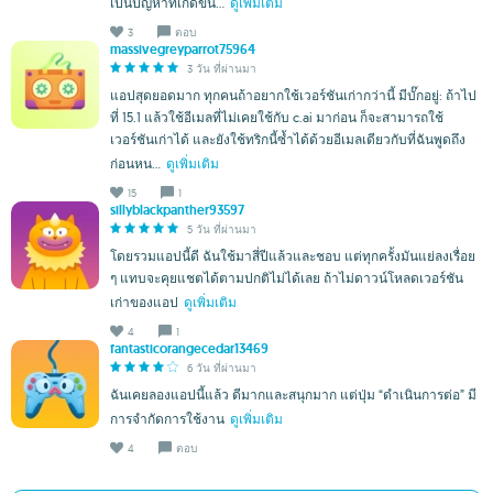
เป็นปัญหาที่เกิดขึ้น...
ดูเพิ่มเติม
3
ตอบ
massivegreyparrot75964
3 วัน ที่ผ่านมา
แอปสุดยอดมาก ทุกคนถ้าอยากใช้เวอร์ชันเก่ากว่านี้ มีบั๊กอยู่: ถ้าไป
ที่ 15.1 แล้วใช้อีเมลที่ไม่เคยใช้กับ c.ai มาก่อน ก็จะสามารถใช้
เวอร์ชันเก่าได้ และยังใช้ทริกนี้ซ้ำได้ด้วยอีเมลเดียวกับที่ฉันพูดถึง
ก่อนหน...
ดูเพิ่มเติม
15
1
sillyblackpanther93597
5 วัน ที่ผ่านมา
โดยรวมแอปนี้ดี ฉันใช้มาสี่ปีแล้วและชอบ แต่ทุกครั้งมันแย่ลงเรื่อย
ๆ แทบจะคุยแชตได้ตามปกติไม่ได้เลย ถ้าไม่ดาวน์โหลดเวอร์ชัน
เก่าของแอป
ดูเพิ่มเติม
4
1
fantasticorangecedar13469
6 วัน ที่ผ่านมา
ฉันเคยลองแอปนี้แล้ว ดีมากและสนุกมาก แต่ปุ่ม “ดำเนินการต่อ” มี
การจำกัดการใช้งาน
ดูเพิ่มเติม
4
ตอบ